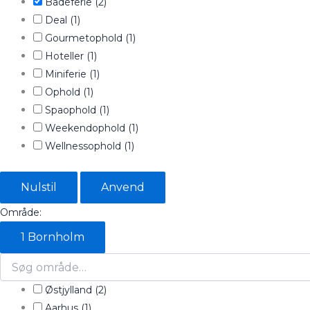
Badeferie
(2)
Deal
(1)
Gourmetophold
(1)
Hoteller
(1)
Miniferie
(1)
Ophold
(1)
Spaophold
(1)
Weekendophold
(1)
Wellnessophold
(1)
Nulstil
Anvend
Område:
1
Bornholm
Østjylland
(2)
Aarhus
(1)