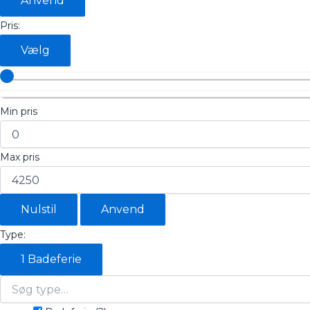
Anvend
Pris:
Vælg
Min pris
Max pris
Nulstil
Anvend
Type:
1
Badeferie