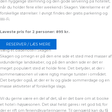
den hyggelige stemning og den gode servering på hotellet,
når du holder ferie eller weekend i Skagen. Værelserne er af
forskellige størrelser. I øvrigt findes der gratis parkering og
Wi-Fi.
Laveste pris for 2 personer: 895 kr.
RESERVER / LÆS MERE
Vælg et badehotel i Skagen
Skagen og omegn er på den ene side et sted med masser af
vidunderlige landskaber, og på den anden side er det er
meget populært sted at holde ferie. Det betyder, at der i
sommersæsonen vil være rigtig mange turister i området.
Det betyder også, at der er liv og glade sommerdage og en
masse aktiviteter af forskellige slags.
Vil du gerne være en del af det, så er det bare om at booke
et hotel i højsæsonen. Det skal helst gøres i ret god tid, for
der er rift om ferieindkvarteringerne. Til gengæld kan du få