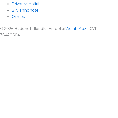
Privatlivspolitik
Bliv annoncør
Om os
© 2026 Badehoteller.dk · En del af
Adlab ApS
· CVR:
38429604
Badehoteller.dk er reklamefinansieret
Vi samarbejder med de hjemmesider, vi henviser til, og
derfor er alle eksterne links til forhandlere på
Badehoteller.dk reklamelinks. Vi dækker ikke hele markedet,
da der findes mange forskellige udbydere af badehoteller
og badeferier.
Vi bestræber os på at præsentere et bredt udvalg af
badehoteller, badeferier og relaterede ophold. På den måde
guider vi dig frem til det rette valg af hotel, ophold eller
ferieoplevelse.
Hvis du foretager et køb gennem et af vores links, modtager