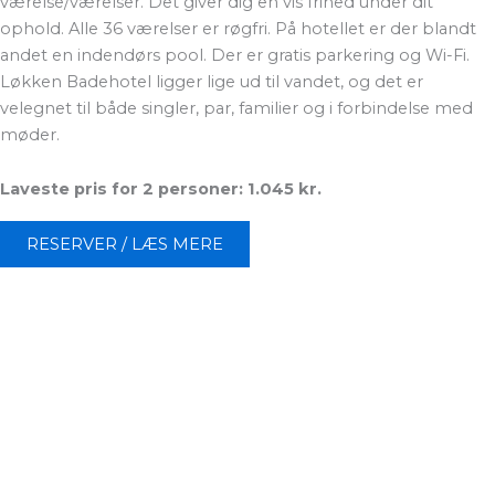
værelse/værelser. Det giver dig en vis frihed under dit
ophold. Alle 36 værelser er røgfri. På hotellet er der blandt
andet en indendørs pool. Der er gratis parkering og Wi-Fi.
Løkken Badehotel ligger lige ud til vandet, og det er
velegnet til både singler, par, familier og i forbindelse med
møder.
Laveste pris for 2 personer: 1.045 kr.
RESERVER / LÆS MERE