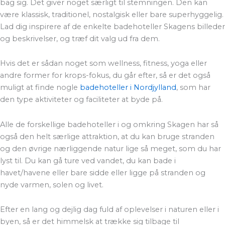
bag sig. Det giver noget særligt til stemningen. Den kan
være klassisk, traditionel, nostalgisk eller bare superhyggelig.
Lad dig inspirere af de enkelte badehoteller Skagens billeder
og beskrivelser, og træf dit valg ud fra dem.
Hvis det er sådan noget som wellness, fitness, yoga eller
andre former for krops-fokus, du går efter, så er det også
muligt at finde nogle
badehoteller i Nordjylland
, som har
den type aktiviteter og faciliteter at byde på.
Alle de forskellige badehoteller i og omkring Skagen har så
også den helt særlige attraktion, at du kan bruge stranden
og den øvrige nærliggende natur lige så meget, som du har
lyst til. Du kan gå ture ved vandet, du kan bade i
havet/havene eller bare sidde eller ligge på stranden og
nyde varmen, solen og livet.
Efter en lang og dejlig dag fuld af oplevelser i naturen eller i
byen, så er det himmelsk at trække sig tilbage til