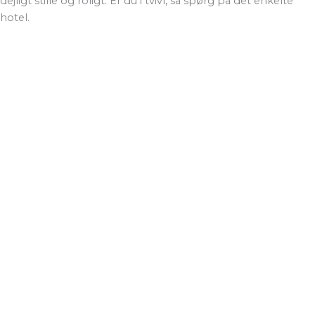
dejligt stille og roligt. Er du i tvivl, så spørg på det enkelte
hotel.