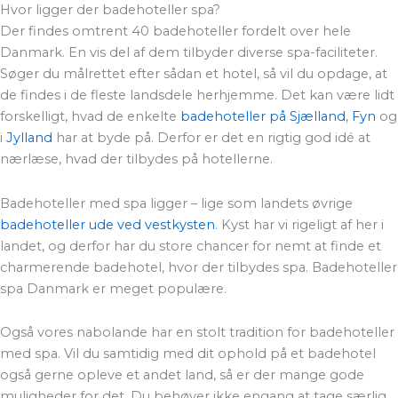
Hvor ligger der badehoteller spa?
Der findes omtrent 40 badehoteller fordelt over hele
Danmark. En vis del af dem tilbyder diverse spa-faciliteter.
Søger du målrettet efter sådan et hotel, så vil du opdage, at
de findes i de fleste landsdele herhjemme. Det kan være lidt
forskelligt, hvad de enkelte
badehoteller på Sjælland
,
Fyn
og
i
Jylland
har at byde på. Derfor er det en rigtig god idé at
nærlæse, hvad der tilbydes på hotellerne.
Badehoteller med spa ligger – lige som landets øvrige
badehoteller ude ved vestkysten
. Kyst har vi rigeligt af her i
landet, og derfor har du store chancer for nemt at finde et
charmerende badehotel, hvor der tilbydes spa. Badehoteller
spa Danmark er meget populære.
Også vores nabolande har en stolt tradition for badehoteller
med spa. Vil du samtidig med dit ophold på et badehotel
også gerne opleve et andet land, så er der mange gode
muligheder for det. Du behøver ikke engang at tage særlig