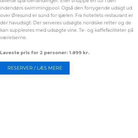
diverse spa-behandlinger. Eller snuppe en tur i den
indendørs swimmingpool. Også den forrygende udsigt ud
over Øresund er sund for sjælen. Fra hotellets restaurant er
der havudsigt. Der serveres udsøgte nordiske retter og de
kan supplesres med udsøgte vine. Te- og kaffefaciliteter på
værelserne.
Laveste pris for 2 personer: 1.899 kr.
RESERVER / LÆS MERE