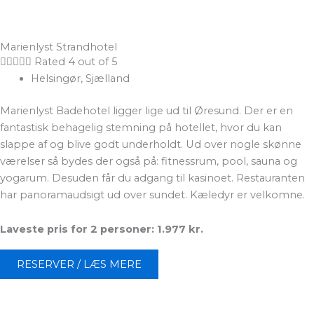
Marienlyst Strandhotel





Rated 4 out of 5
Helsingør, Sjælland
Marienlyst Badehotel ligger lige ud til Øresund. Der er en
fantastisk behagelig stemning på hotellet, hvor du kan
slappe af og blive godt underholdt. Ud over nogle skønne
værelser så bydes der også på: fitnessrum, pool, sauna og
yogarum. Desuden får du adgang til kasinoet. Restauranten
har panoramaudsigt ud over sundet. Kæledyr er velkomne.
Laveste pris for 2 personer: 1.977 kr.
RESERVER / LÆS MERE